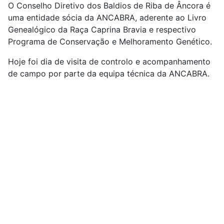
O Conselho Diretivo dos Baldios de Riba de Âncora é
uma entidade sócia da ANCABRA, aderente ao Livro
Genealógico da Raça Caprina Bravia e respectivo
Programa de Conservação e Melhoramento Genético.
Hoje foi dia de visita de controlo e acompanhamento
de campo por parte da equipa técnica da ANCABRA.
A chuva foi muita, mas isso não impediu que os
trabalhos fossem executados.
Esta entidade tem como principal objetivo,
relativamente à produção de cabra Bravia, o controlo
do coberto vegetal, aproveitando o particular apetite
dos caprinos por arbustivas e desenhando estratégias
de pastoreio, que resultam em processos de
manutenção da vegetação em àreas que foram
previamente sujeitas a limpeza mecânica.