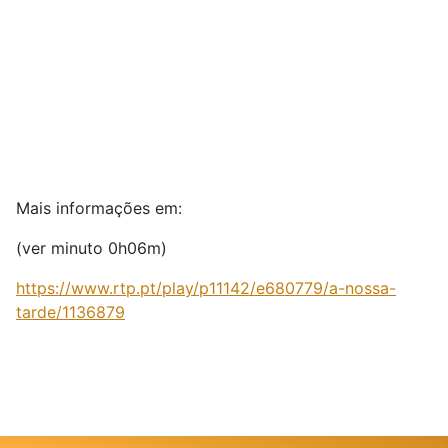
Mais informações em:
(ver minuto 0h06m)
https://www.rtp.pt/play/p11142/e680779/a-nossa-
tarde/1136879